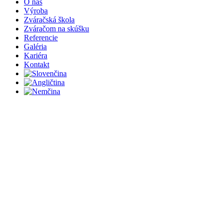
Close
O nás
Menu
Výroba
Zváračská škola
Zváračom na skúšku
Referencie
Galéria
Kariéra
Kontakt