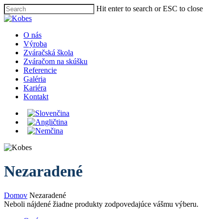
Skip
Hit enter to search or ESC to close
to
Close
main
Search
content
Menu
O nás
Výroba
Zváračská škola
Zváračom na skúšku
Referencie
Galéria
Kariéra
Kontakt
Nezaradené
Domov
Nezaradené
Neboli nájdené žiadne produkty zodpovedajúce vášmu výberu.