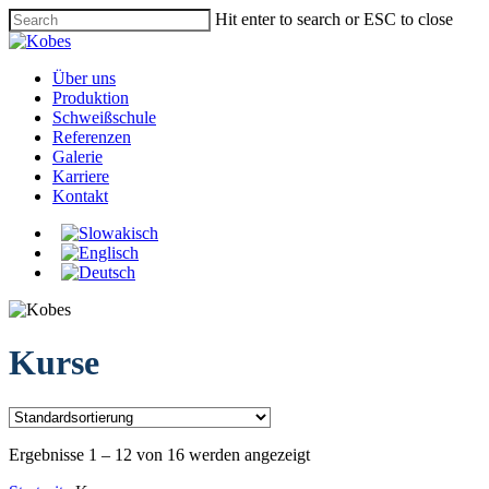
Skip
Hit enter to search or ESC to close
to
Close
main
Search
content
Menu
Über uns
Produktion
Schweißschule
Referenzen
Galerie
Karriere
Kontakt
Kurse
Ergebnisse 1 – 12 von 16 werden angezeigt