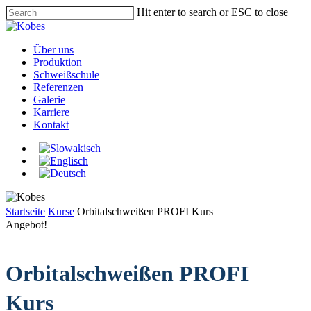
Skip
Hit enter to search or ESC to close
to
Close
main
Search
content
Menu
Über uns
Produktion
Schweißschule
Referenzen
Galerie
Karriere
Kontakt
Startseite
Kurse
Orbitalschweißen PROFI Kurs
Angebot!
Orbitalschweißen PROFI
Kurs